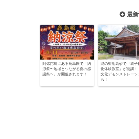
最新
阿弥陀町にある鹿島殿で『納
能の聖地高砂で『親子
涼祭〜地域とつながる夏の感
化体験教室』が開講！
謝祭〜』が開催されます！
文化デモンストレーシ
も！