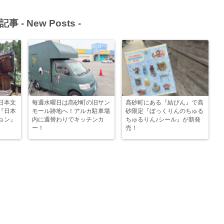
記事 -
New Posts
-
日本文
毎週水曜日は高砂町の旧サン
高砂町にある『結びん』で高
『日本
モール跡地へ！アルカ駐車場
砂限定『ぼっくりんのちゅる
ョン』
内に週替わりでキッチンカ
ちゅるりん♪シール』が新発
ー！
売！