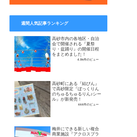
週間人気記事ランキング
高砂市内の各地区・自治
会で開催される『夏祭
り・盆踊り』の開催日程
をまとめました！
4.9k件のビュー
高砂町にある『結びん』
で高砂限定『ぼっくりん
のちゅるちゅるりん♪シー
ル』が新発売！
444件のビュー
梅井にできる新しい複合
商業施設『アクロスプラ