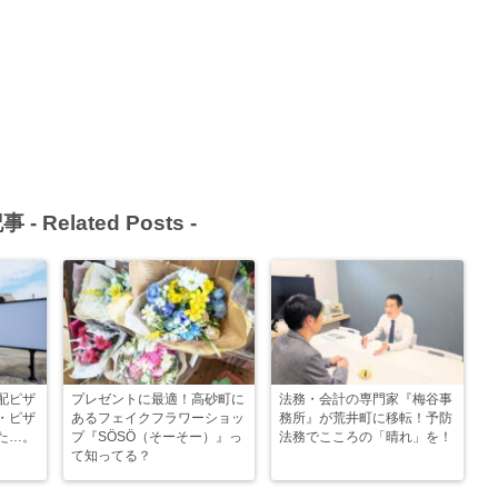
事 -
Related Posts
-
配ピザ
プレゼントに最適！高砂町に
法務・会計の専門家『梅谷事
・ピザ
あるフェイクフラワーショッ
務所』が荒井町に移転！予防
た…。
プ『SÖSÖ（そーそー）』っ
法務でこころの「晴れ」を！
て知ってる？