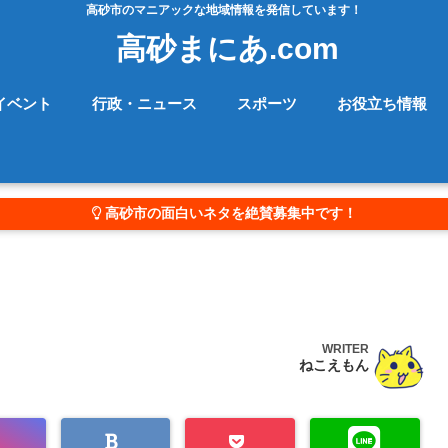
高砂市のマニアックな地域情報を発信しています！
高砂まにあ.com
イベント
行政・ニュース
スポーツ
お役立ち情報
高砂市の面白いネタを絶賛募集中です！
WRITER
ねこえもん