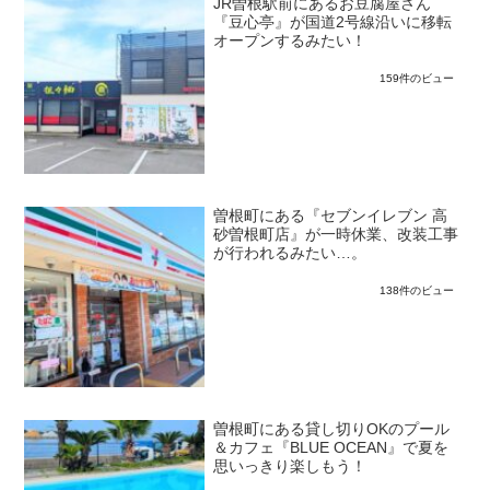
JR曽根駅前にあるお豆腐屋さん
『豆心亭』が国道2号線沿いに移転
オープンするみたい！
159件のビュー
曽根町にある『セブンイレブン 高
砂曽根町店』が一時休業、改装工事
が行われるみたい…。
138件のビュー
曽根町にある貸し切りOKのプール
＆カフェ『BLUE OCEAN』で夏を
思いっきり楽しもう！