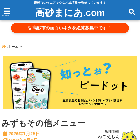
高砂市のマニアックな地域情報を発信しています！
高砂まにあ.com
menu
高砂市の面白いネタを絶賛募集中です！
ホーム
みずもその他メニュー
WRITER
2026年1月25日
ねこえもん