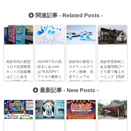
関連記事 -
Related Posts
-
高砂市内の新型
2024年7月の高
高砂市の新型コ
高砂市荒井町に
コロナ抗原検査
砂まにあ.com
ロナウィルスワ
ある珈琲館びー
キットの自販機
は79,825PV！
クチン接種、完
どろ屋で極上モ
はどこにある
アクセス解析と
全マニュアル
ーニング【高砂
ん？実際に買っ
人気記事ランキ
【16歳～64歳
モーニングまに
てきた！
ング！
むけ】
あ】
最新記事 -
New Posts
-