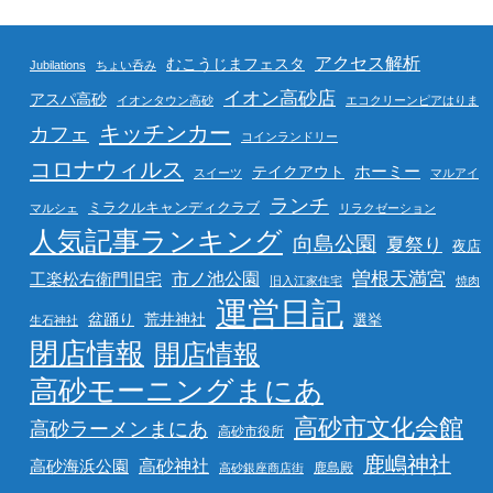
アクセス解析
むこうじまフェスタ
Jubilations
ちょい呑み
イオン高砂店
アスパ高砂
イオンタウン高砂
エコクリーンピアはりま
キッチンカー
カフェ
コインランドリー
コロナウィルス
ホーミー
テイクアウト
スイーツ
マルアイ
ランチ
ミラクルキャンディクラブ
マルシェ
リラクゼーション
人気記事ランキング
向島公園
夏祭り
夜店
曽根天満宮
市ノ池公園
工楽松右衛門旧宅
旧入江家住宅
焼肉
運営日記
盆踊り
荒井神社
選挙
生石神社
閉店情報
開店情報
高砂モーニングまにあ
高砂市文化会館
高砂ラーメンまにあ
高砂市役所
鹿嶋神社
高砂海浜公園
高砂神社
鹿島殿
高砂銀座商店街