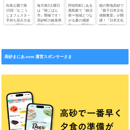
向島公園で第
毎月第3土曜日
阿弥陀町にある
能の聖地高砂で
15回『むこう
は『朝ごぱん
鹿島殿で『納涼
『親子日本文化
じまフェスタ～
市』開催です！
祭〜地域とつな
体験教室』が開
手持ち花火大会
高砂町の銀座商
がる夏の感謝
講！『日本文化
～』が開催！ふ
店街には朝から
祭〜』が開催さ
デモンストレー
わふわドームや
ワクワクがいっ
れます！
ション』も！
縁日も。
ぱい！
高砂まにあ.com 運営スポンサーさま