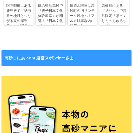
阿弥陀町にある
能の聖地高砂で
毎週水曜日は高
高砂町にある
鹿島殿で『納涼
『親子日本文化
砂町の旧サンモ
『結びん』で高
祭〜地域とつな
体験教室』が開
ール跡地へ！ア
砂限定『ぼっく
がる夏の感謝
講！『日本文化
ルカ駐車場内に
りんのちゅるち
祭〜』が開催さ
デモンストレー
週替わりでキッ
ゅるりん♪シー
れます！
ション』も！
チンカー！
ル』が新発売！
高砂まにあ.com 運営スポンサーさま