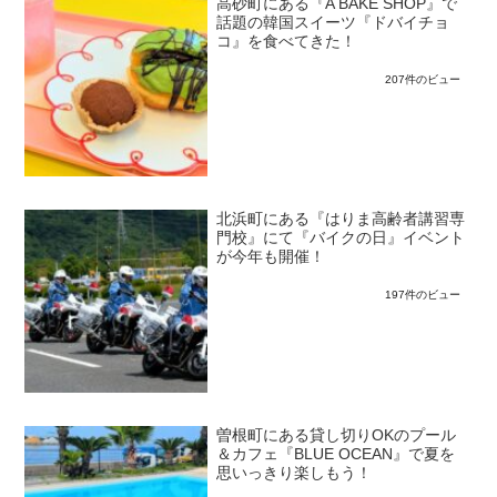
高砂町にある『A BAKE SHOP』で
話題の韓国スイーツ『ドバイチョ
コ』を食べてきた！
207件のビュー
北浜町にある『はりま高齢者講習専
門校』にて『バイクの日』イベント
が今年も開催！
197件のビュー
曽根町にある貸し切りOKのプール
＆カフェ『BLUE OCEAN』で夏を
思いっきり楽しもう！