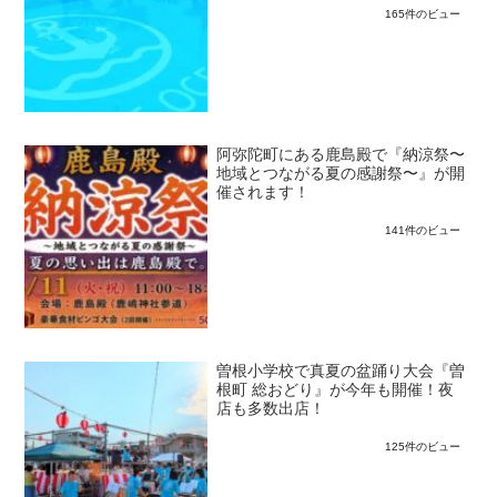
165件のビュー
阿弥陀町にある鹿島殿で『納涼祭〜
地域とつながる夏の感謝祭〜』が開
催されます！
141件のビュー
曽根小学校で真夏の盆踊り大会『曽
根町 総おどり』が今年も開催！夜
店も多数出店！
125件のビュー