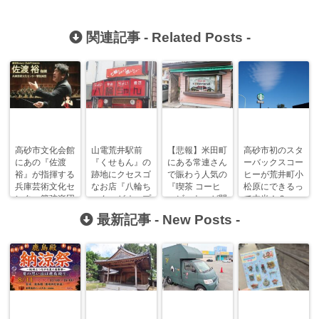
関連記事 -
Related Posts
-
高砂市文化会館
山電荒井駅前
【悲報】米田町
高砂市初のスタ
にあの『佐渡
『くせもん』の
にある常連さん
ーバックスコー
裕』が指揮する
跡地にクセスゴ
で賑わう人気の
ヒーが荒井町小
兵庫芸術文化セ
なお店『八輪ち
『喫茶 コーヒ
松原にできるっ
ンター管弦楽団
ゃん』がオープ
ービート』が閉
て本当！？
がやってくる！
ンしました！
店するみた
【9/30オープ
最新記事 -
New Posts
-
い…。
ン！】