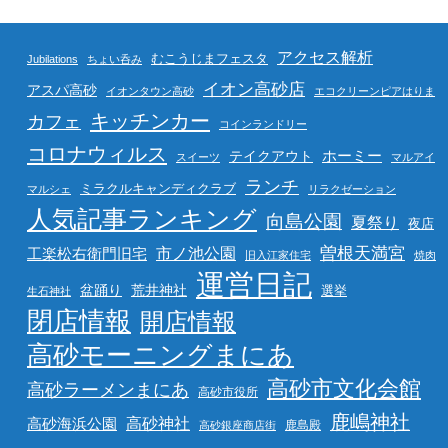
アクセス解析
むこうじまフェスタ
Jubilations
ちょい呑み
イオン高砂店
アスパ高砂
イオンタウン高砂
エコクリーンピアはりま
キッチンカー
カフェ
コインランドリー
コロナウィルス
ホーミー
テイクアウト
スイーツ
マルアイ
ランチ
ミラクルキャンディクラブ
マルシェ
リラクゼーション
人気記事ランキング
向島公園
夏祭り
夜店
曽根天満宮
市ノ池公園
工楽松右衛門旧宅
旧入江家住宅
焼肉
運営日記
盆踊り
荒井神社
選挙
生石神社
閉店情報
開店情報
高砂モーニングまにあ
高砂市文化会館
高砂ラーメンまにあ
高砂市役所
鹿嶋神社
高砂海浜公園
高砂神社
鹿島殿
高砂銀座商店街