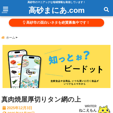
高砂市のマニアックな地域情報を発信しています！
高砂まにあ.com
menu
高砂市の面白いネタを絶賛募集中です！
ホーム
真肉焼屋厚切りタン網の上
WRITER
2025年12月3日
ねこえもん