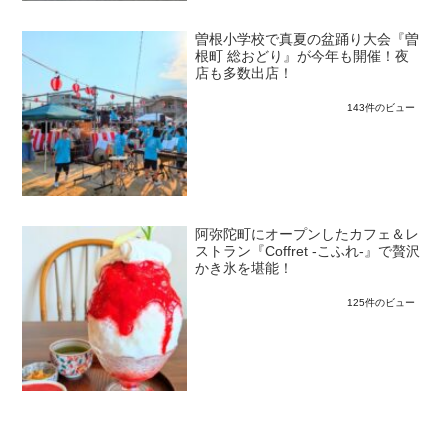
曽根小学校で真夏の盆踊り大会『曽
根町 総おどり』が今年も開催！夜
店も多数出店！
143件のビュー
阿弥陀町にオープンしたカフェ＆レ
ストラン『Coffret -こふれ-』で贅沢
かき氷を堪能！
125件のビュー