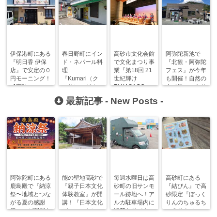
伊保港町にある
春日野町にイン
高砂市文化会館
阿弥陀新池で
『明日香 伊保
ド・ネパール料
で文化まつり事
『北観・阿弥陀
店』で安定の０
理
業『第18回 21
フェス』が今年
円モーニング！
『Kumari（ク
世紀輝け
も開催！自然の
【高砂モーニン
マリ）』がオー
TAKASAGOコ
中で思いっきり
グまにあ】
プンしているみ
ンサート』が開
楽しもう！
最新記事 -
New Posts
-
たい！？
催！
阿弥陀町にある
能の聖地高砂で
毎週水曜日は高
高砂町にある
鹿島殿で『納涼
『親子日本文化
砂町の旧サンモ
『結びん』で高
祭〜地域とつな
体験教室』が開
ール跡地へ！ア
砂限定『ぼっく
がる夏の感謝
講！『日本文化
ルカ駐車場内に
りんのちゅるち
祭〜』が開催さ
デモンストレー
週替わりでキッ
ゅるりん♪シー