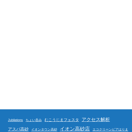
アクセス解析
むこうじまフェスタ
Jubilations
ちょい呑み
イオン高砂店
アスパ高砂
イオンタウン高砂
エコクリーンピアはりま