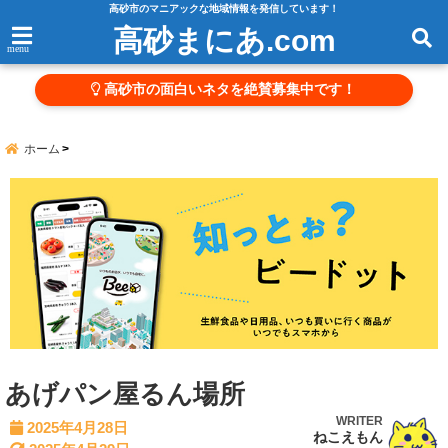
高砂市のマニアックな地域情報を発信しています！
高砂まにあ.com
menu
高砂市の面白いネタを絶賛募集中です！
ホーム
あげパン屋るん場所
WRITER
2025年4月28日
ねこえもん