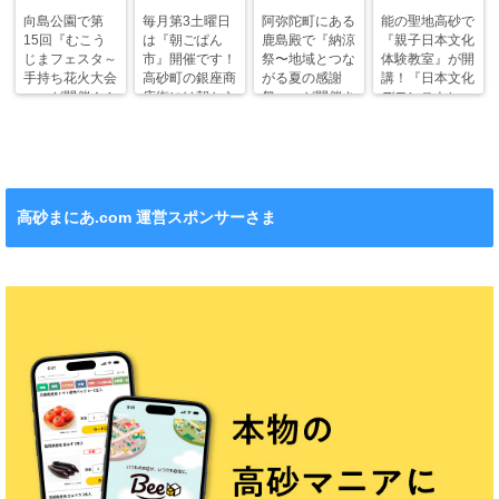
向島公園で第
毎月第3土曜日
阿弥陀町にある
能の聖地高砂で
15回『むこう
は『朝ごぱん
鹿島殿で『納涼
『親子日本文化
じまフェスタ～
市』開催です！
祭〜地域とつな
体験教室』が開
手持ち花火大会
高砂町の銀座商
がる夏の感謝
講！『日本文化
～』が開催！ふ
店街には朝から
祭〜』が開催さ
デモンストレー
わふわドームや
ワクワクがいっ
れます！
ション』も！
縁日も。
ぱい！
高砂まにあ.com 運営スポンサーさま