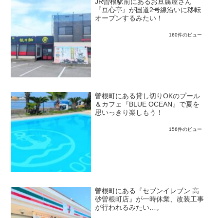
JR曽根駅前にあるお豆腐屋さん
『豆心亭』が国道2号線沿いに移転
オープンするみたい！
160件のビュー
曽根町にある貸し切りOKのプール
＆カフェ『BLUE OCEAN』で夏を
思いっきり楽しもう！
156件のビュー
曽根町にある『セブンイレブン 高
砂曽根町店』が一時休業、改装工事
が行われるみたい…。