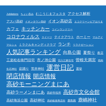
アクセス解析
むこうじまフェスタ
Jubilations
ちょい呑み
イオン高砂店
アスパ高砂
イオンタウン高砂
エコクリーンピアはりま
キッチンカー
カフェ
コインランドリー
コロナウィルス
ホーミー
テイクアウト
スイーツ
マルアイ
ランチ
ミラクルキャンディクラブ
マルシェ
リラクゼーション
人気記事ランキング
向島公園
夏祭り
夜店
曽根天満宮
市ノ池公園
工楽松右衛門旧宅
旧入江家住宅
焼肉
運営日記
盆踊り
荒井神社
選挙
生石神社
閉店情報
開店情報
高砂モーニングまにあ
高砂市文化会館
高砂ラーメンまにあ
高砂市役所
鹿嶋神社
高砂海浜公園
高砂神社
鹿島殿
高砂銀座商店街