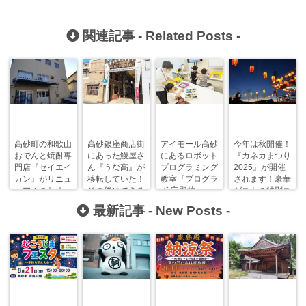
関連記事 -
Related Posts
-
高砂町の和歌山
高砂銀座商店街
アイモール高砂
今年は秋開催！
おでんと焼酎専
にあった鰻屋さ
にあるロボット
『カネカまつり
門店『セイエイ
ん『うな高』が
プログラミング
2025』が開催
カン』がリニュ
移転していた！
教室『プログラ
されます！豪華
ーアルのため一
その後にできる
ボ 宝殿校』へ
ゲストの特別ス
時休業！？
のは…？？
初潜入してき
テージも！
最新記事 -
New Posts
-
た！