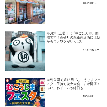
130件のビュー
毎月第3土曜日は『朝ごぱん市』開
催です！高砂町の銀座商店街には朝
からワクワクがいっぱい！
130件のビュー
向島公園で第15回『むこうじまフェ
スタ～手持ち花火大会～』が開催！
ふわふわドームや縁日も。
130件のビュー