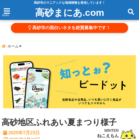
高砂市のマニアックな地域情報を発信しています！
高砂まにあ.com
menu
高砂市の面白いネタを絶賛募集中です！
ホーム
高砂地区ふれあい夏まつり様子
WRITER
2025年7月23日
ねこえもん