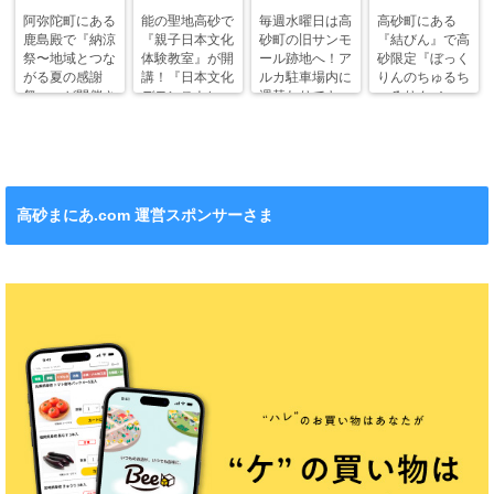
阿弥陀町にある
能の聖地高砂で
毎週水曜日は高
高砂町にある
鹿島殿で『納涼
『親子日本文化
砂町の旧サンモ
『結びん』で高
祭〜地域とつな
体験教室』が開
ール跡地へ！ア
砂限定『ぼっく
がる夏の感謝
講！『日本文化
ルカ駐車場内に
りんのちゅるち
祭〜』が開催さ
デモンストレー
週替わりでキッ
ゅるりん♪シー
れます！
ション』も！
チンカー！
ル』が新発売！
高砂まにあ.com 運営スポンサーさま