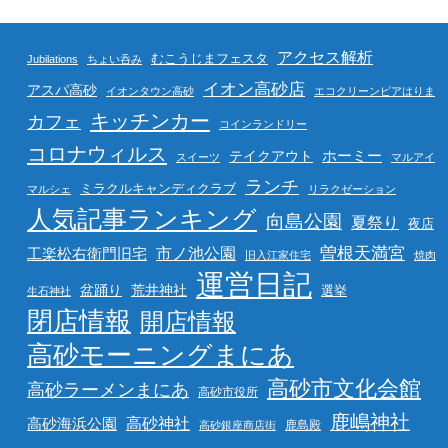
アクセス解析
むこうじまフェスタ
Jubilations
ちょい呑み
イオン高砂店
アスパ高砂
イオンタウン高砂
エコクリーンピアはりま
キッチンカー
カフェ
コインランドリー
コロナウィルス
ホーミー
テイクアウト
スイーツ
マルアイ
ランチ
ミラクルキャンディクラブ
マルシェ
リラクゼーション
人気記事ランキング
向島公園
夏祭り
夜店
曽根天満宮
市ノ池公園
工楽松右衛門旧宅
旧入江家住宅
焼肉
運営日記
盆踊り
荒井神社
選挙
生石神社
閉店情報
開店情報
高砂モーニングまにあ
高砂市文化会館
高砂ラーメンまにあ
高砂市役所
鹿嶋神社
高砂海浜公園
高砂神社
鹿島殿
高砂銀座商店街