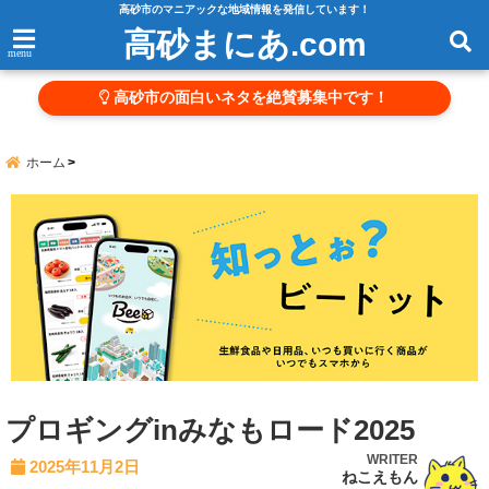
高砂市のマニアックな地域情報を発信しています！
高砂まにあ.com
menu
高砂市の面白いネタを絶賛募集中です！
ホーム
プロギングinみなもロード2025
WRITER
2025年11月2日
ねこえもん