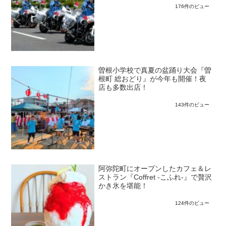
176件のビュー
曽根小学校で真夏の盆踊り大会『曽
根町 総おどり』が今年も開催！夜
店も多数出店！
143件のビュー
阿弥陀町にオープンしたカフェ＆レ
ストラン『Coffret -こふれ-』で贅沢
かき氷を堪能！
124件のビュー