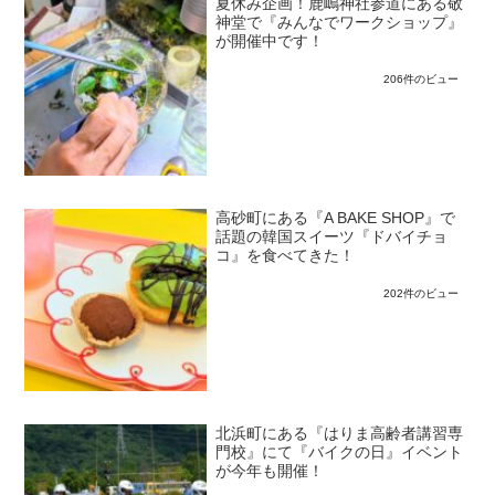
夏休み企画！鹿嶋神社参道にある敬
神堂で『みんなでワークショップ』
が開催中です！
206件のビュー
高砂町にある『A BAKE SHOP』で
話題の韓国スイーツ『ドバイチョ
コ』を食べてきた！
202件のビュー
北浜町にある『はりま高齢者講習専
門校』にて『バイクの日』イベント
が今年も開催！