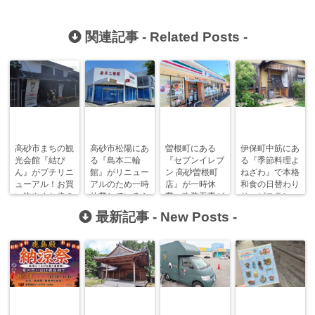
関連記事 -
Related Posts
-
高砂市まちの観
高砂市松陽にあ
曽根町にある
伊保町中筋にあ
光会館『結び
る『島本二輪
『セブンイレブ
る『季節料理よ
ん』がプチリニ
館』がリニュー
ン 高砂曽根町
ねざわ』で本格
ューアル！お買
アルのため一時
店』が一時休
和食の日替わり
い物やまち歩き
休業しているら
業、改装工事が
サービスラン
の休憩に！
しい。
行われるみた
チ！
最新記事 -
New Posts
-
い…。