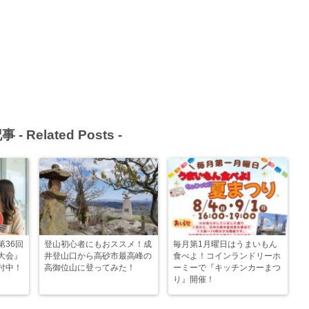
事 -
Related Posts
-
第36回
登山初心者にもおススメ！成
毎月第1月曜日はうまいもん
大会』
井登山口から高砂市最高峰の
食べよ！コインランドリーホ
付中！
高御位山に登ってみた！
ーミーで『キッチンカーまつ
り』開催！