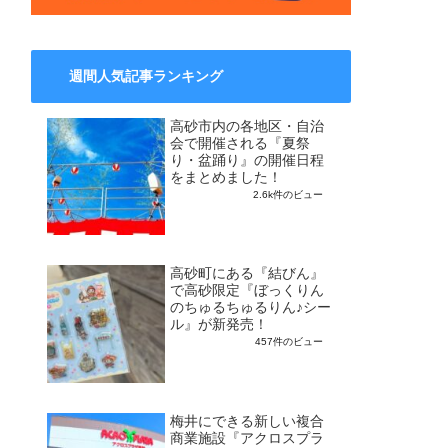
週間人気記事ランキング
高砂市内の各地区・自治
会で開催される『夏祭
り・盆踊り』の開催日程
をまとめました！
2.6k件のビュー
高砂町にある『結びん』
で高砂限定『ぼっくりん
のちゅるちゅるりん♪シー
ル』が新発売！
457件のビュー
梅井にできる新しい複合
商業施設『アクロスプラ