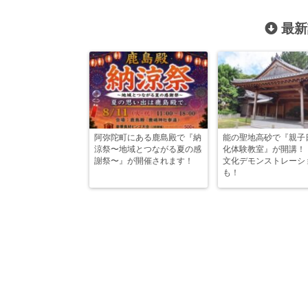
最新
阿弥陀町にある鹿島殿で『納
能の聖地高砂で『親子
涼祭〜地域とつながる夏の感
化体験教室』が開講！
謝祭〜』が開催されます！
文化デモンストレーシ
も！