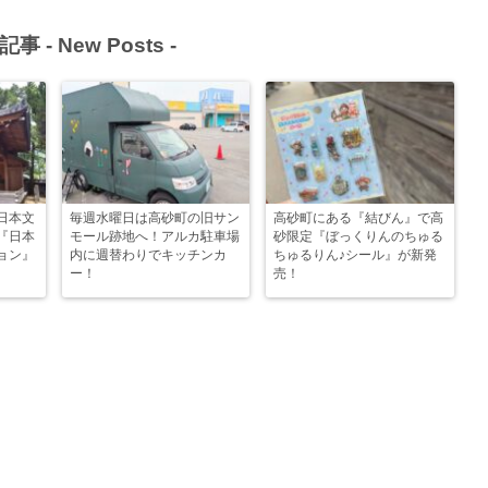
記事 -
New Posts
-
日本文
毎週水曜日は高砂町の旧サン
高砂町にある『結びん』で高
『日本
モール跡地へ！アルカ駐車場
砂限定『ぼっくりんのちゅる
ョン』
内に週替わりでキッチンカ
ちゅるりん♪シール』が新発
ー！
売！