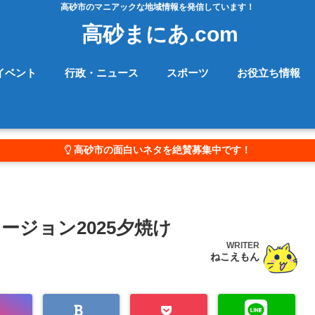
高砂市のマニアックな地域情報を発信しています！
高砂まにあ.com
イベント
行政・ニュース
スポーツ
お役立ち情報
高砂市の面白いネタを絶賛募集中です！
ジョン2025夕焼け
WRITER
ねこえもん