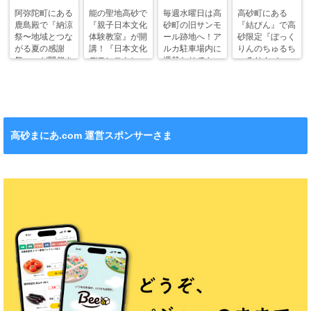
阿弥陀町にある
能の聖地高砂で
毎週水曜日は高
高砂町にある
鹿島殿で『納涼
『親子日本文化
砂町の旧サンモ
『結びん』で高
祭〜地域とつな
体験教室』が開
ール跡地へ！ア
砂限定『ぼっく
がる夏の感謝
講！『日本文化
ルカ駐車場内に
りんのちゅるち
祭〜』が開催さ
デモンストレー
週替わりでキッ
ゅるりん♪シー
れます！
ション』も！
チンカー！
ル』が新発売！
高砂まにあ.com 運営スポンサーさま