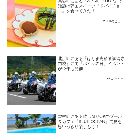
高砂町にある『A BAKE SHOP』で
話題の韓国スイーツ『ドバイチョ
コ』を食べてきた！
207件のビュー
北浜町にある『はりま高齢者講習専
門校』にて『バイクの日』イベント
が今年も開催！
197件のビュー
曽根町にある貸し切りOKのプール
＆カフェ『BLUE OCEAN』で夏を
思いっきり楽しもう！