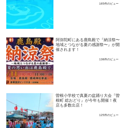
165件のビュー
阿弥陀町にある鹿島殿で『納涼祭〜
地域とつながる夏の感謝祭〜』が開
催されます！
138件のビュー
曽根小学校で真夏の盆踊り大会『曽
根町 総おどり』が今年も開催！夜
店も多数出店！
125件のビュー