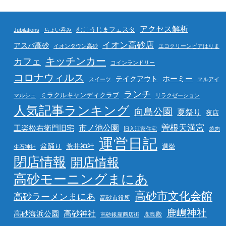
アクセス解析
むこうじまフェスタ
Jubilations
ちょい呑み
イオン高砂店
アスパ高砂
イオンタウン高砂
エコクリーンピアはりま
キッチンカー
カフェ
コインランドリー
コロナウィルス
ホーミー
テイクアウト
スイーツ
マルアイ
ランチ
ミラクルキャンディクラブ
マルシェ
リラクゼーション
人気記事ランキング
向島公園
夏祭り
夜店
曽根天満宮
市ノ池公園
工楽松右衛門旧宅
旧入江家住宅
焼肉
運営日記
盆踊り
荒井神社
選挙
生石神社
閉店情報
開店情報
高砂モーニングまにあ
高砂市文化会館
高砂ラーメンまにあ
高砂市役所
鹿嶋神社
高砂海浜公園
高砂神社
鹿島殿
高砂銀座商店街