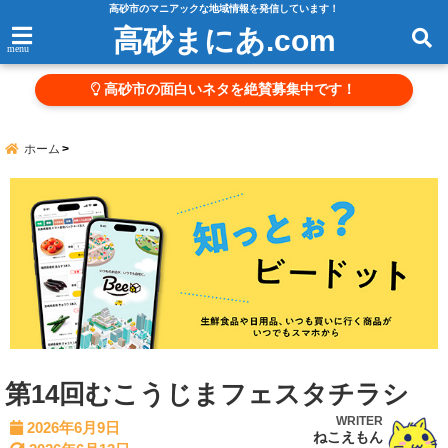
高砂市のマニアックな地域情報を発信しています！
高砂まにあ.com
menu
高砂市の面白いネタを絶賛募集中です！
ホーム
第14回むこうじまフェスタチラシ
WRITER
2026年6月9日
ねこえもん