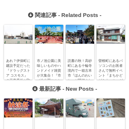
関連記事 -
Related Posts
-
あれ？伊保町に
市ノ池公園に美
読書の秋！高砂
曽根町にあるパ
建設予定だった
味しいものやハ
町にある十輪寺
ソコンのお医者
『ドラッグスト
ンドメイド雑貨
境内で一箱古本
さんで無料イベ
ア コスモス』
が大集合！『市
市『ほんのわい
ント『まちかど
の工事看板が取
ノ池公園マルシ
ち』が開催され
ゼミナール』が
り外されて
ェ』が開催で
ます！
定期開催！
最新記事 -
New Posts
-
る！？
す！