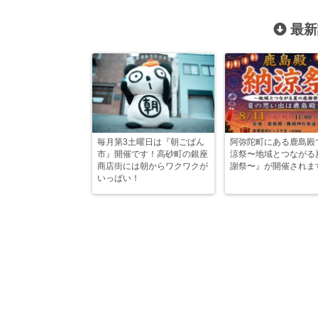
最新
毎月第3土曜日は『朝ごぱん
阿弥陀町にある鹿島殿
市』開催です！高砂町の銀座
涼祭〜地域とつながる
商店街には朝からワクワクが
謝祭〜』が開催されま
いっぱい！