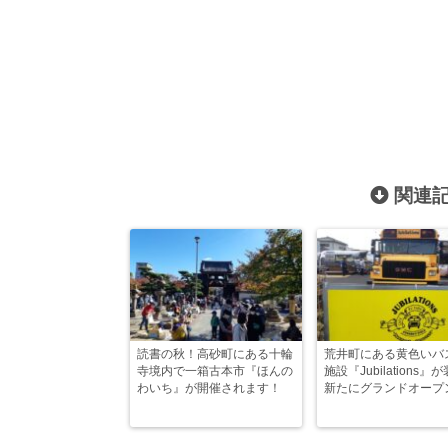
関連記
読書の秋！高砂町にある十輪
荒井町にある黄色いバ
寺境内で一箱古本市『ほんの
施設『Jubilations』
わいち』が開催されます！
新たにグランドオープ