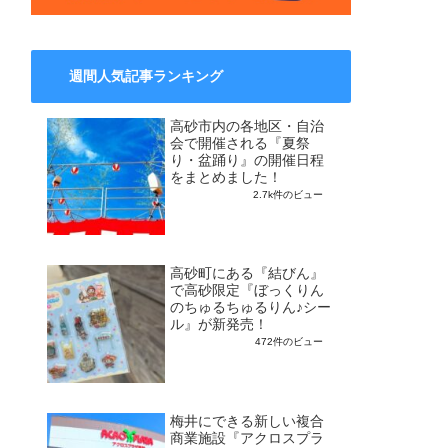
週間人気記事ランキング
高砂市内の各地区・自治
会で開催される『夏祭
り・盆踊り』の開催日程
をまとめました！
2.7k件のビュー
高砂町にある『結びん』
で高砂限定『ぼっくりん
のちゅるちゅるりん♪シー
ル』が新発売！
472件のビュー
梅井にできる新しい複合
商業施設『アクロスプラ