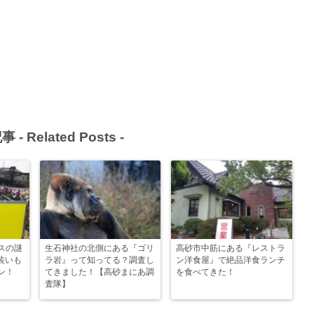
事 -
Related Posts
-
スの謎
生石神社の北側にある『ゴリ
高砂市中筋にある『レストラ
が装いも
ラ岩』って知ってる？調査し
ン洋食屋』で絶品洋食ランチ
ン！
てきました！【高砂まにあ調
を食べてきた！
査隊】