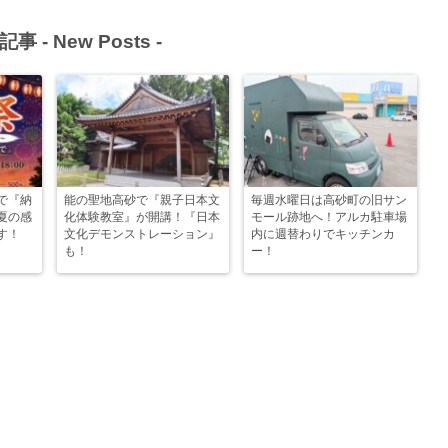
記事 -
New Posts
-
で『納
能の聖地高砂で『親子日本文
毎週水曜日は高砂町の旧サン
夏の感
化体験教室』が開講！『日本
モール跡地へ！アルカ駐車場
す！
文化デモンストレーション』
内に週替わりでキッチンカ
も！
ー！