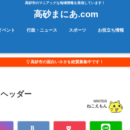
高砂市のマニアックな地域情報を発信しています！
高砂まにあ.com
イベント
行政・ニュース
スポーツ
お役立ち情報
高砂市の面白いネタを絶賛募集中です！
タヘッダー
WRITER
ねこえもん