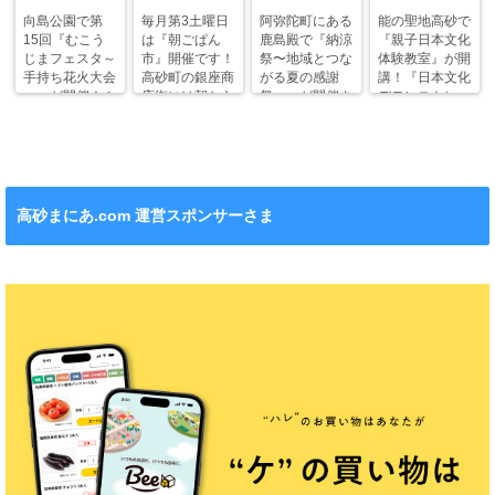
向島公園で第
毎月第3土曜日
阿弥陀町にある
能の聖地高砂で
15回『むこう
は『朝ごぱん
鹿島殿で『納涼
『親子日本文化
じまフェスタ～
市』開催です！
祭〜地域とつな
体験教室』が開
手持ち花火大会
高砂町の銀座商
がる夏の感謝
講！『日本文化
～』が開催！ふ
店街には朝から
祭〜』が開催さ
デモンストレー
わふわドームや
ワクワクがいっ
れます！
ション』も！
縁日も。
ぱい！
高砂まにあ.com 運営スポンサーさま