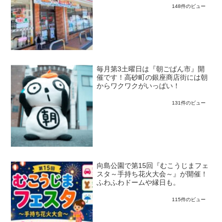
148件のビュー
毎月第3土曜日は『朝ごぱん市』開
催です！高砂町の銀座商店街には朝
からワクワクがいっぱい！
131件のビュー
向島公園で第15回『むこうじまフェ
スタ～手持ち花火大会～』が開催！
ふわふわドームや縁日も。
115件のビュー