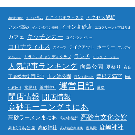
アクセス解析
むこうじまフェスタ
Jubilations
ちょい呑み
イオン高砂店
アスパ高砂
イオンタウン高砂
エコクリーンピアはりま
キッチンカー
カフェ
コインランドリー
コロナウィルス
ホーミー
テイクアウト
スイーツ
マルアイ
ランチ
ミラクルキャンディクラブ
マルシェ
リラクゼーション
人気記事ランキング
向島公園
夏祭り
夜店
曽根天満宮
市ノ池公園
工楽松右衛門旧宅
旧入江家住宅
焼肉
運営日記
盆踊り
荒井神社
選挙
生石神社
閉店情報
開店情報
高砂モーニングまにあ
高砂市文化会館
高砂ラーメンまにあ
高砂市役所
鹿嶋神社
高砂海浜公園
高砂神社
鹿島殿
高砂銀座商店街