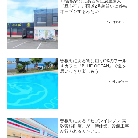
JR曽根駅前にあるお豆腐屋さん
『豆心亭』が国道2号線沿いに移転
オープンするみたい！
173件のビュー
曽根町にある貸し切りOKのプール
＆カフェ『BLUE OCEAN』で夏を
思いっきり楽しもう！
160件のビュー
曽根町にある『セブンイレブン 高
砂曽根町店』が一時休業、改装工事
が行われるみたい…。