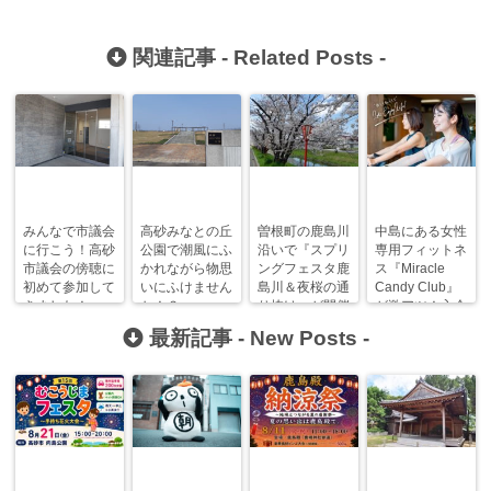
関連記事 -
Related Posts
-
みんなで市議会
高砂みなとの丘
曽根町の鹿島川
中島にある女性
に行こう！高砂
公園で潮風にふ
沿いで『スプリ
専用フィットネ
市議会の傍聴に
かれながら物思
ングフェスタ鹿
ス『Miracle
初めて参加して
いにふけません
島川＆夜桜の通
Candy Club』
きました！
か！？
り抜け』が開催
が激アツ！入会
されます！
するなら今！
最新記事 -
New Posts
-