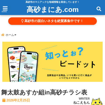
高砂市のマニアックな地域情報を発信しています！
高砂まにあ.com
menu
高砂市の面白いネタを絶賛募集中です！
ホーム
舞太鼓あすか組in高砂チラシ表
WRITER
2026年2月25日
ねこえもん