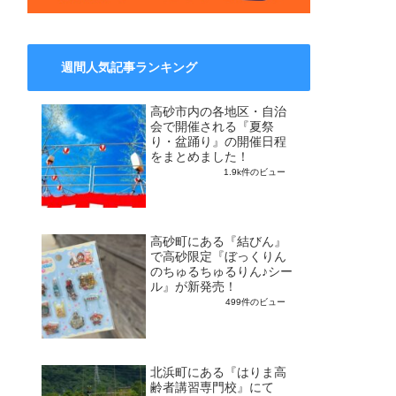
週間人気記事ランキング
高砂市内の各地区・自治
会で開催される『夏祭
り・盆踊り』の開催日程
をまとめました！
1.9k件のビュー
高砂町にある『結びん』
で高砂限定『ぼっくりん
のちゅるちゅるりん♪シー
ル』が新発売！
499件のビュー
北浜町にある『はりま高
齢者講習専門校』にて