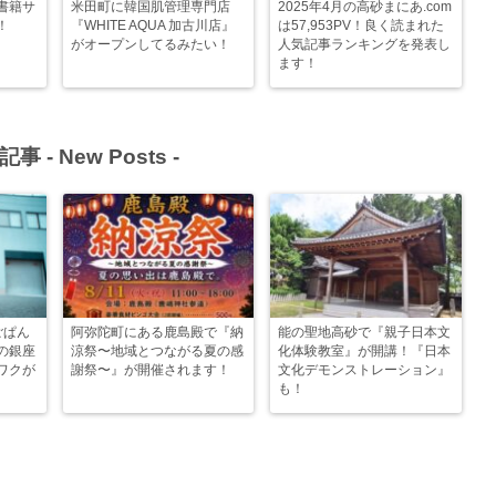
書籍サ
米田町に韓国肌管理専門店
2025年4月の高砂まにあ.com
！
『WHITE AQUA 加古川店』
は57,953PV！良く読まれた
がオープンしてるみたい！
人気記事ランキングを発表し
ます！
記事 -
New Posts
-
ごぱん
阿弥陀町にある鹿島殿で『納
能の聖地高砂で『親子日本文
の銀座
涼祭〜地域とつながる夏の感
化体験教室』が開講！『日本
ワクが
謝祭〜』が開催されます！
文化デモンストレーション』
も！