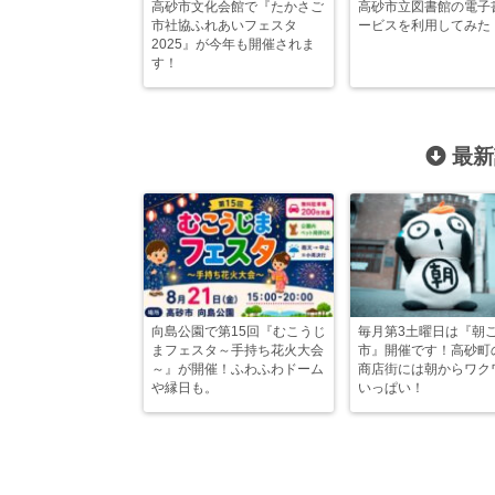
高砂市文化会館で『たかさご
高砂市立図書館の電子
市社協ふれあいフェスタ
ービスを利用してみた
2025』が今年も開催されま
す！
最新
向島公園で第15回『むこうじ
毎月第3土曜日は『朝
まフェスタ～手持ち花火大会
市』開催です！高砂町
～』が開催！ふわふわドーム
商店街には朝からワク
や縁日も。
いっぱい！