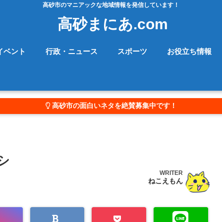
高砂市のマニアックな地域情報を発信しています！
高砂まにあ.com
イベント
行政・ニュース
スポーツ
お役立ち情報
高砂市の面白いネタを絶賛募集中です！
シ
WRITER
ねこえもん