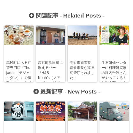
関連記事 -
Related Posts
-
高砂町にある紅
高砂町浜田町に
高砂市新市長、
生石研修センタ
茶専門店『The
歌えるバー
都倉市長が本日
ーに料理研究家
jardin（テジャ
『H&B
初登庁されまし
の浜内千波さん
ルダン）』で優
Noah’s（ノア
た！
がやってくる！
雅なティータイ
ーズ）』がプレ
無料食育セミナ
ムを満喫！
オープンしてい
ー開催！
最新記事 -
New Posts
-
ます！