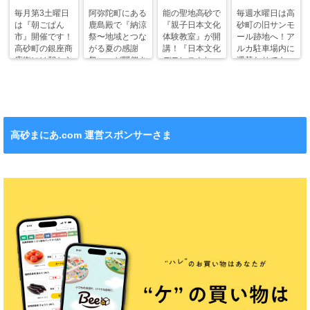
毎月第3土曜日
阿弥陀町にある
能の聖地高砂で
毎週水曜日は高
は『朝ごぱん
鹿島殿で『納涼
『親子日本文化
砂町の旧サンモ
市』開催です！
祭〜地域とつな
体験教室』が開
ール跡地へ！ア
高砂町の銀座商
がる夏の感謝
講！『日本文化
ルカ駐車場内に
店街には朝から
祭〜』が開催さ
デモンストレー
週替わりでキッ
ワクワクがいっ
れます！
ション』も！
チンカー！
ぱい！
高砂まにあ.com 運営スポンサーさま