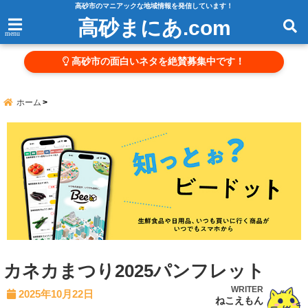
高砂市のマニアックな地域情報を発信しています！
高砂まにあ.com
menu
高砂市の面白いネタを絶賛募集中です！
ホーム
カネカまつり2025パンフレット
WRITER
2025年10月22日
ねこえもん