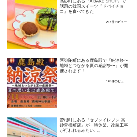
高砂町にある『A BAKE SHOP』で
話題の韓国スイーツ『ドバイチョ
コ』を食べてきた！
216件のビュー
阿弥陀町にある鹿島殿で『納涼祭〜
地域とつながる夏の感謝祭〜』が開
催されます！
196件のビュー
曽根町にある『セブンイレブン 高
砂曽根町店』が一時休業、改装工事
が行われるみたい…。