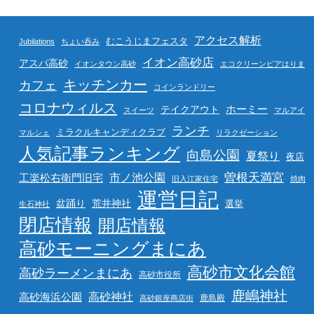
アクセス解析
むこうじまフェスタ
Jubilations
ちょい呑み
イオン高砂店
アスパ高砂
イオンタウン高砂
エコクリーンピアはりま
キッチンカー
カフェ
コインランドリー
コロナウィルス
ホーミー
テイクアウト
スイーツ
マルアイ
ランチ
ミラクルキャンディクラブ
マルシェ
リラクゼーション
人気記事ランキング
向島公園
夏祭り
夜店
曽根天満宮
市ノ池公園
工楽松右衛門旧宅
旧入江家住宅
焼肉
運営日記
盆踊り
荒井神社
選挙
生石神社
閉店情報
開店情報
高砂モーニングまにあ
高砂市文化会館
高砂ラーメンまにあ
高砂市役所
鹿嶋神社
高砂海浜公園
高砂神社
鹿島殿
高砂銀座商店街