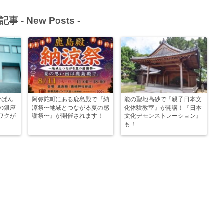
記事 -
New Posts
-
ごぱん
阿弥陀町にある鹿島殿で『納
能の聖地高砂で『親子日本文
の銀座
涼祭〜地域とつながる夏の感
化体験教室』が開講！『日本
ワクが
謝祭〜』が開催されます！
文化デモンストレーション』
も！