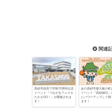
関連記
高砂市役所で市制70周年記念
あの高砂市最大級の町
イベント『つながるフェスタ
イベント『高砂縁日』
たかさGO！』が開催されま
にパワーアップして帰
す！
ます！