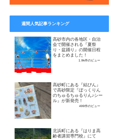
週間人気記事ランキング
高砂市内の各地区・自治
会で開催される『夏祭
り・盆踊り』の開催日程
をまとめました！
1.9k件のビュー
高砂町にある『結びん』
で高砂限定『ぼっくりん
のちゅるちゅるりん♪シー
ル』が新発売！
499件のビュー
北浜町にある『はりま高
齢者講習専門校』にて