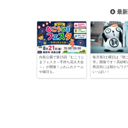
最新
向島公園で第15回『むこうじ
毎月第3土曜日は『朝
まフェスタ～手持ち花火大会
市』開催です！高砂町
～』が開催！ふわふわドーム
商店街には朝からワク
や縁日も。
いっぱい！