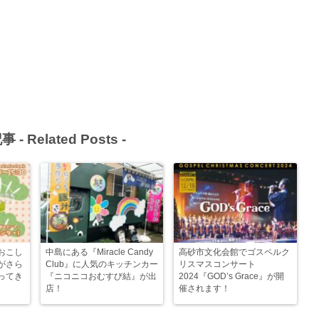
事 -
Related Posts
-
おこし
中島にある『Miracle Candy
高砂市文化会館でゴスペルク
がさら
Club』に人気のキッチンカー
リスマスコンサート
ってき
『ニコニコおむすび結』が出
2024『GOD’s Grace』が開
店！
催されます！