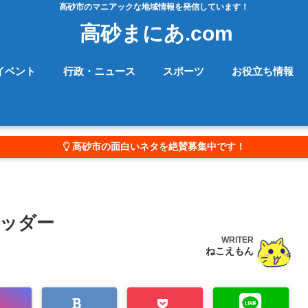
高砂市のマニアックな地域情報を発信しています！
高砂まにあ.com
イベント
行政・ニュース
スポーツ
お役立ち情報
高砂市の面白いネタを絶賛募集中です！
ッダー
WRITER
ねこえもん