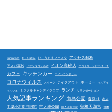
アクセス解析
むこうじまフェスタ
Jubilations
ちょい呑み
イオン高砂店
アスパ高砂
イオンタウン高砂
エコクリーンピアはりま
キッチンカー
カフェ
コインランドリー
コロナウィルス
ホーミー
テイクアウト
スイーツ
マルアイ
ランチ
ミラクルキャンディクラブ
マルシェ
リラクゼーション
人気記事ランキング
向島公園
夏祭り
夜店
曽根天満宮
市ノ池公園
工楽松右衛門旧宅
旧入江家住宅
焼肉