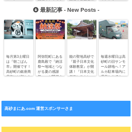
コーヒー
開催されます！
開催！参加者絶
ました！
GEN』へ行っ
賛受付中！
最新記事 -
New Posts
-
てきた！
毎月第3土曜日
阿弥陀町にある
能の聖地高砂で
毎週水曜日は高
は『朝ごぱん
鹿島殿で『納涼
『親子日本文化
砂町の旧サンモ
市』開催です！
祭〜地域とつな
体験教室』が開
ール跡地へ！ア
高砂町の銀座商
がる夏の感謝
講！『日本文化
ルカ駐車場内に
店街には朝から
祭〜』が開催さ
デモンストレー
週替わりでキッ
ワクワクがいっ
れます！
ション』も！
チンカー！
ぱい！
高砂まにあ.com 運営スポンサーさま