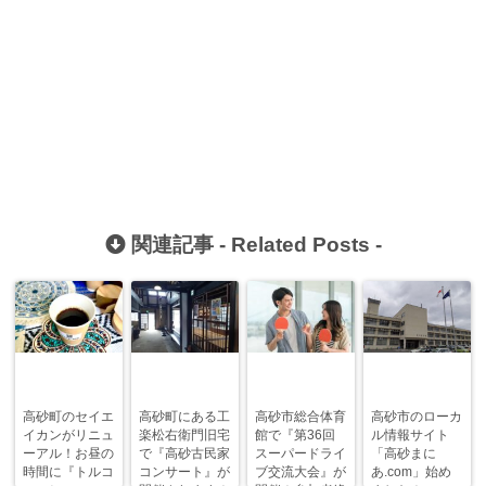
関連記事 -
Related Posts
-
高砂町のセイエ
高砂町にある工
高砂市総合体育
高砂市のローカ
イカンがリニュ
楽松右衛門旧宅
館で『第36回
ル情報サイト
ーアル！お昼の
で『高砂古民家
スーパードライ
「高砂まに
時間に『トルコ
コンサート』が
ブ交流大会』が
あ.com」始め