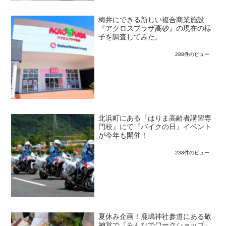
梅井にできる新しい複合商業施設
『アクロスプラザ高砂』の現在の様
子を調査してみた。
288件のビュー
北浜町にある『はりま高齢者講習専
門校』にて『バイクの日』イベント
が今年も開催！
233件のビュー
夏休み企画！鹿嶋神社参道にある敬
神堂で『みんなでワークショップ』