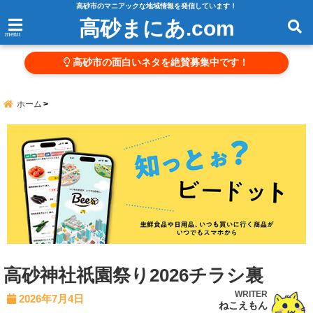
高砂市のマニアックな地域情報を発信しています！
高砂まにあ.com
menu
高砂市の面白いネタを絶賛募集中です！
ホーム
高砂神社祇園祭り2026チラシ裏
WRITER
2026年7月4日
ねこえもん