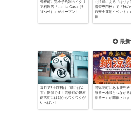
曽根町に完全予約制のイタリ
北浜町にある『はりま
ア料理店『La mia Casa（ﾗ･
講習専門校』で『秋の
ﾐｱ･ｶｰｻ）』がオープン！
通安全運動イベント』
催！
最新
毎月第3土曜日は『朝ごぱん
阿弥陀町にある鹿島殿
市』開催です！高砂町の銀座
涼祭〜地域とつながる
商店街には朝からワクワクが
謝祭〜』が開催されま
いっぱい！