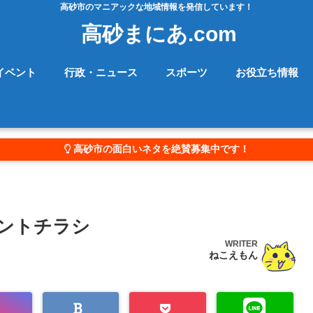
高砂市のマニアックな地域情報を発信しています！
高砂まにあ.com
イベント
行政・ニュース
スポーツ
お役立ち情報
高砂市の面白いネタを絶賛募集中です！
ントチラシ
WRITER
ねこえもん