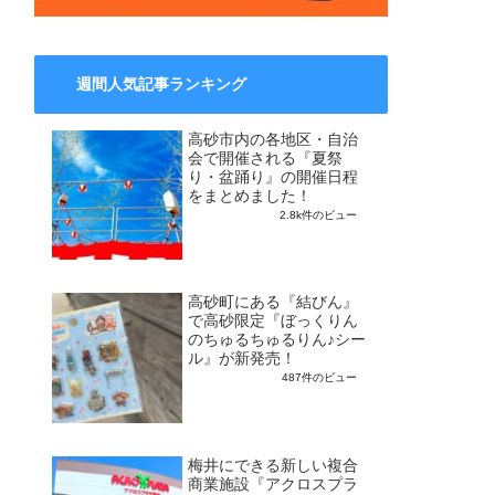
週間人気記事ランキング
高砂市内の各地区・自治
会で開催される『夏祭
り・盆踊り』の開催日程
をまとめました！
2.8k件のビュー
高砂町にある『結びん』
で高砂限定『ぼっくりん
のちゅるちゅるりん♪シー
ル』が新発売！
487件のビュー
梅井にできる新しい複合
商業施設『アクロスプラ