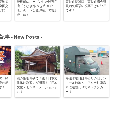
高齢者
曽根町にオープンした鰻専門
高砂市長選挙・高砂市議会議
全国交
店『うなぎ処 うな豊 高砂
員補欠選挙の投票日は4月5日
が開
店』の『うな豊御膳』で贅沢
です！
鰻三昧！
記事 -
New Posts
-
で『納
能の聖地高砂で『親子日本文
毎週水曜日は高砂町の旧サン
夏の感
化体験教室』が開講！『日本
モール跡地へ！アルカ駐車場
す！
文化デモンストレーション』
内に週替わりでキッチンカ
も！
ー！