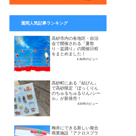
週間人気記事ランキング
高砂市内の各地区・自治
会で開催される『夏祭
り・盆踊り』の開催日程
をまとめました！
4.9k件のビュー
高砂町にある『結びん』
で高砂限定『ぼっくりん
のちゅるちゅるりん♪シー
ル』が新発売！
435件のビュー
梅井にできる新しい複合
商業施設『アクロスプラ