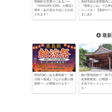
曽根町日笠通りにあるバー
高砂市総合体育館内に
『YASGURE 8390』が開店1
『喫茶なごみ』で心和
周年！あの花火大会にも出店
ニングを！【高砂モー
されます！
まにあ】
最新
阿弥陀町にある鹿島殿で『納
能の聖地高砂で『親子
涼祭〜地域とつながる夏の感
化体験教室』が開講！
謝祭〜』が開催されます！
文化デモンストレーシ
も！