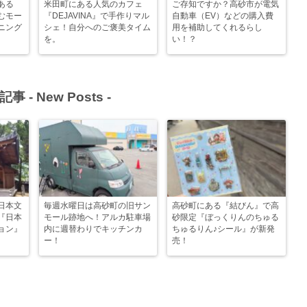
ある
米田町にある人気のカフェ
ご存知ですか？高砂市が電気
むモー
『DEJAVINA』で手作りマル
自動車（EV）などの購入費
ニング
シェ！自分へのご褒美タイム
用を補助してくれるらし
を。
い！？
記事 -
New Posts
-
日本文
毎週水曜日は高砂町の旧サン
高砂町にある『結びん』で高
『日本
モール跡地へ！アルカ駐車場
砂限定『ぼっくりんのちゅる
ョン』
内に週替わりでキッチンカ
ちゅるりん♪シール』が新発
ー！
売！