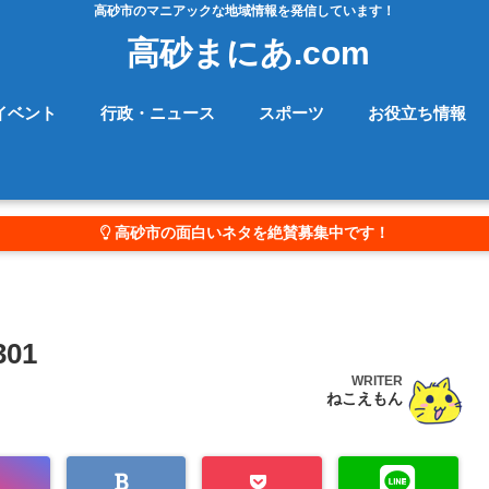
高砂市のマニアックな地域情報を発信しています！
高砂まにあ.com
イベント
行政・ニュース
スポーツ
お役立ち情報
高砂市の面白いネタを絶賛募集中です！
01
WRITER
ねこえもん